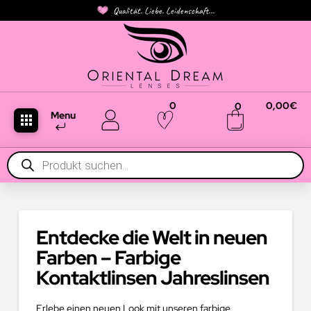
Qualität. Liebe. Leidenschaft...
0
0,00
€
0
Menu
Products
search
Entdecke die Welt in neuen
Farben – Farbige
Kontaktlinsen Jahreslinsen
Erlebe einen neuen Look mit unseren farbige