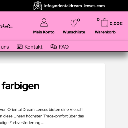
info@orientaldream-lenses.com
0
0
0,00
€
schaft...
Mein Konto
Warenkorb
Wunschliste
 uns
Kontakt
FAQ
 farbigen
 von Oriental Dream Lenses bieten eine Vielzahl
en diese Linsen höchsten Tragekomfort über das
endige Farbveränderung …