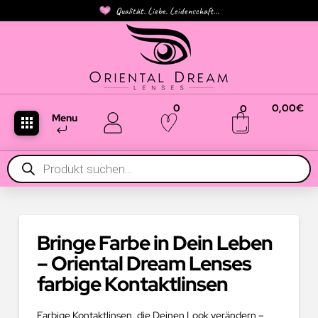
Qualität. Liebe. Leidenschaft...
0
0,00
€
0
Menu
Products
search
Bringe Farbe in Dein Leben
– Oriental Dream Lenses
farbige Kontaktlinsen
Farbige Kontaktlinsen, die Deinen Look verändern –