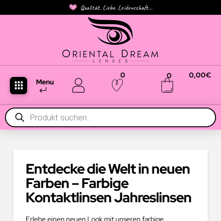
Qualität. Liebe. Leidenschaft...
0
0,00
€
0
Menu
Products
search
Entdecke die Welt in neuen
Farben – Farbige
Kontaktlinsen Jahreslinsen
Erlebe einen neuen Look mit unseren farbige