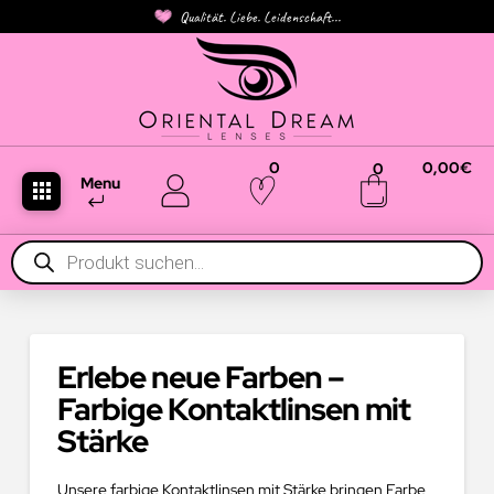
Qualität. Liebe. Leidenschaft...
0
0,00
€
0
Menu
Products
search
Erlebe neue Farben –
Farbige Kontaktlinsen mit
Stärke
Unsere farbige Kontaktlinsen mit Stärke bringen Farbe