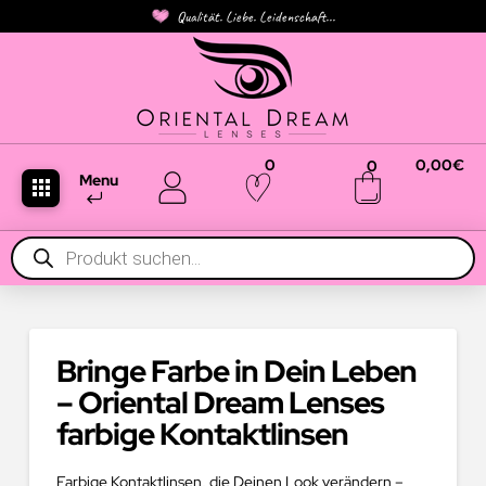
Qualität. Liebe. Leidenschaft...
0
0,00
€
0
Menu
Products
search
Bringe Farbe in Dein Leben
– Oriental Dream Lenses
farbige Kontaktlinsen
Farbige Kontaktlinsen, die Deinen Look verändern –