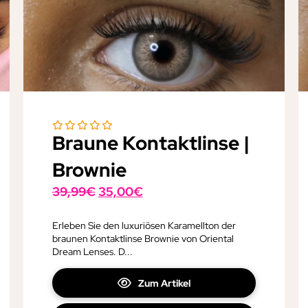
Braune Kontaktlinse |
Brownie
Ursprünglicher
Aktueller
39,99
€
35,00
€
Preis
Preis
war:
ist:
Erleben Sie den luxuriösen Karamellton der
braunen Kontaktlinse Brownie von Oriental
39,99€
35,00€.
Dream Lenses. D...
Zum Artikel