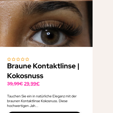
Braune Kontaktlinse |
Kokosnuss
Ursprünglicher
Aktueller
39,99
€
29,99
€
Preis
Preis
war:
ist:
Tauchen Sie ein in natürliche Eleganz mit der
braunen Kontaktlinse Kokosnuss. Diese
39,99€
29,99€.
hochwertigen Jah...