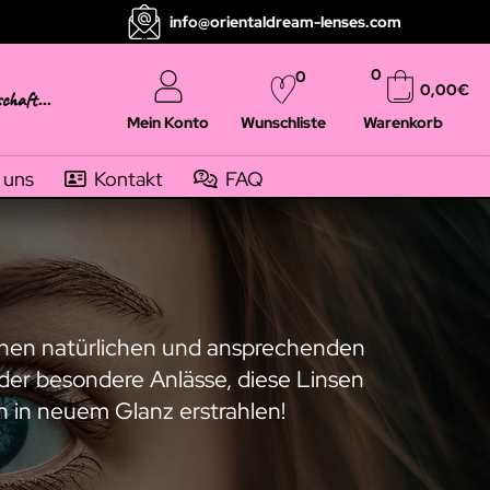
info@orientaldream-lenses.com
0
0
0,00
€
schaft...
Mein Konto
Warenkorb
Wunschliste
 uns
Kontakt
FAQ
einen natürlichen und ansprechenden
der besondere Anlässe, diese Linsen
n in neuem Glanz erstrahlen!