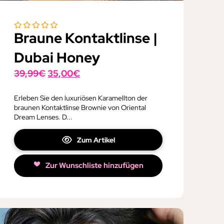
Braune Kontaktlinse |
Dubai Honey
Ursprünglicher
Aktueller
39,99
€
35,00
€
Preis
Preis
war:
ist:
Erleben Sie den luxuriösen Karamellton der
braunen Kontaktlinse Brownie von Oriental
39,99€
35,00€.
Dream Lenses. D...
Zum Artikel
Zur Wunschliste hinzufügen