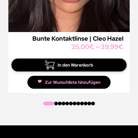
l
Bunte Kontaktlinse | Khalifa Hazel
€
34,99
€
–
39,99
€
In den Warenkorb
Zur Wunschliste hinzufügen
0
1
2
3
4
5
6
7
8
9
10
11