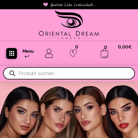
Qualität. Liebe. Leidenschaft...
0
0,00
€
0
Menu
Products
search