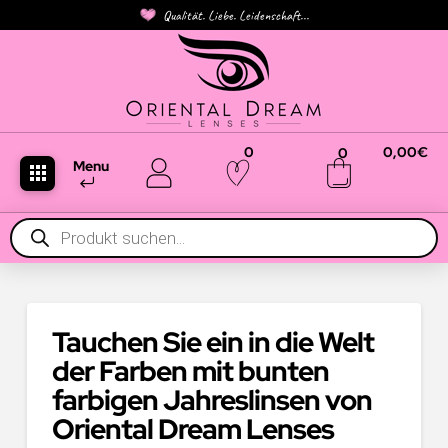
Qualität. Liebe. Leidenschaft...
0
0,00
€
0
Menu
Products
search
Tauchen Sie ein in die Welt
der Farben mit bunten
farbigen Jahreslinsen von
Oriental Dream Lenses