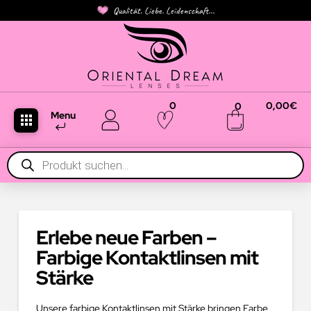
Qualität. Liebe. Leidenschaft...
0
0,00
€
0
Menu
Products
search
Erlebe neue Farben –
Farbige Kontaktlinsen mit
Stärke
Unsere farbige Kontaktlinsen mit Stärke bringen Farbe