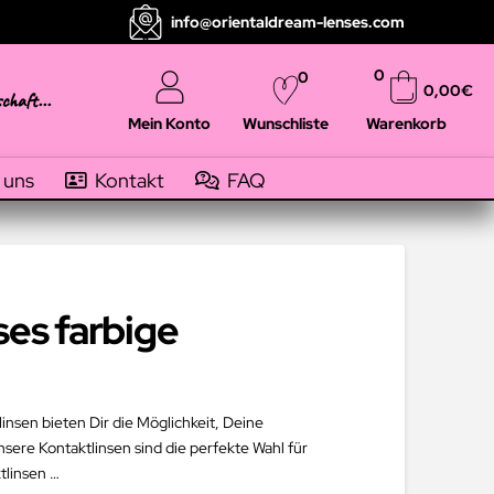
info@orientaldream-lenses.com
0
0
0,00
€
schaft...
Mein Konto
Warenkorb
Wunschliste
 uns
Kontakt
FAQ
ses farbige
insen bieten Dir die Möglichkeit, Deine
sere Kontaktlinsen sind die perfekte Wahl für
tlinsen …