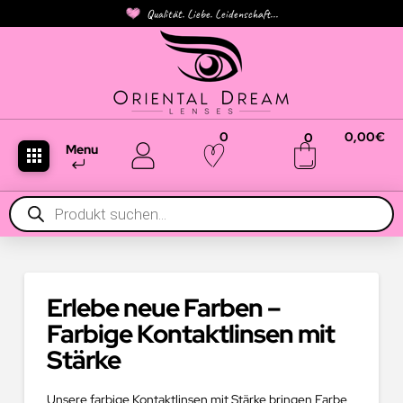
Qualität. Liebe. Leidenschaft...
0
0,00
€
0
Menu
Products
search
Erlebe neue Farben –
Farbige Kontaktlinsen mit
Stärke
Unsere farbige Kontaktlinsen mit Stärke bringen Farbe