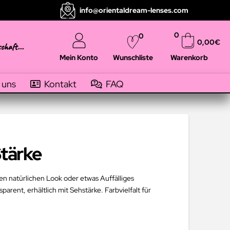
info@orientaldream-lenses.com
0
0
0,00
€
schaft...
Mein Konto
Warenkorb
Wunschliste
 uns
Kontakt
FAQ
Stärke
en natürlichen Look oder etwas Auffälliges
arent, erhältlich mit Sehstärke. Farbvielfalt für