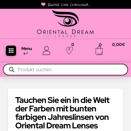
Qualität. Liebe. Leidenschaft...
0
0,00
€
0
Menu
Products
search
Tauchen Sie ein in die Welt
der Farben mit bunten
farbigen Jahreslinsen von
Oriental Dream Lenses