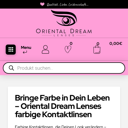
Qualität. Liebe. Leidenschaft...
0
0,00
€
0
Menu
Products
search
Bringe Farbe in Dein Leben
– Oriental Dream Lenses
farbige Kontaktlinsen
Farbige Kontaktlinsen, die Deinen Look verändern –