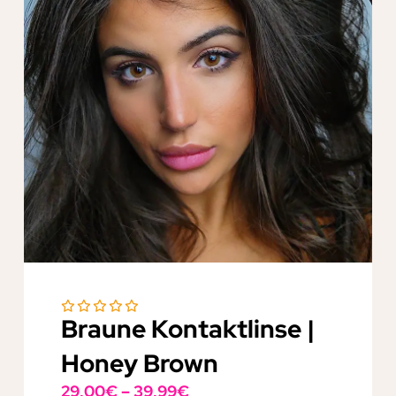
Braune Kontaktlinse |
Honey Brown
29,00
€
–
39,99
€