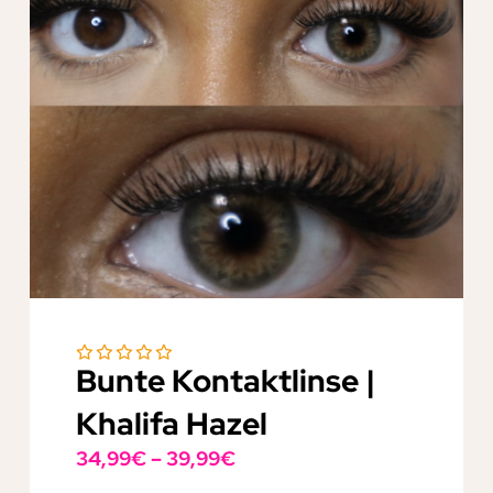
Bunte Kontaktlinse |
Khalifa Hazel
34,99
€
–
39,99
€