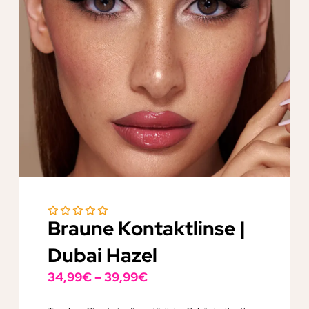
Braune Kontaktlinse |
Dubai Hazel
34,99
€
–
39,99
€