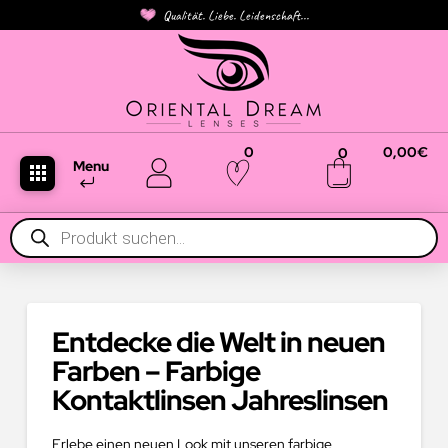
Qualität. Liebe. Leidenschaft...
0
0,00
€
0
Menu
Products
search
Entdecke die Welt in neuen
Farben – Farbige
Kontaktlinsen Jahreslinsen
Erlebe einen neuen Look mit unseren farbige