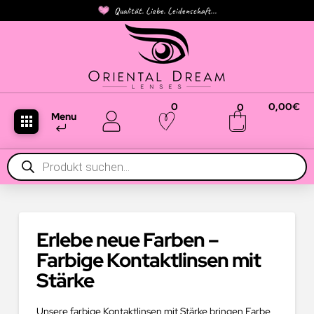
Qualität. Liebe. Leidenschaft...
0
0,00
€
0
Menu
Products
search
Erlebe neue Farben –
Farbige Kontaktlinsen mit
Stärke
Unsere farbige Kontaktlinsen mit Stärke bringen Farbe