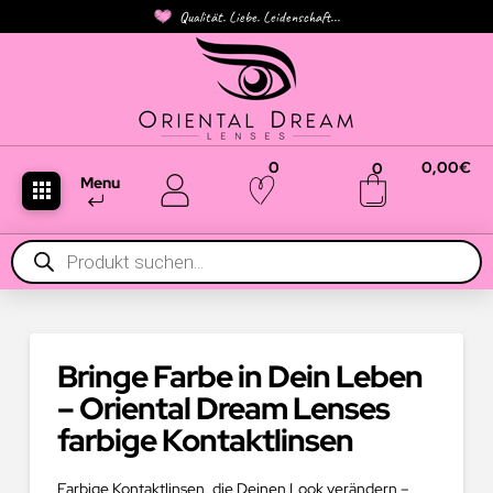
Qualität. Liebe. Leidenschaft...
0
0,00
€
0
Menu
Products
search
Bringe Farbe in Dein Leben
– Oriental Dream Lenses
farbige Kontaktlinsen
Farbige Kontaktlinsen, die Deinen Look verändern –