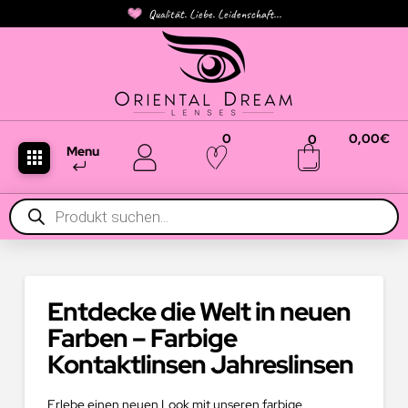
Qualität. Liebe. Leidenschaft...
0
0,00
€
0
Menu
Products
search
Entdecke die Welt in neuen
Farben – Farbige
Kontaktlinsen Jahreslinsen
Erlebe einen neuen Look mit unseren farbige