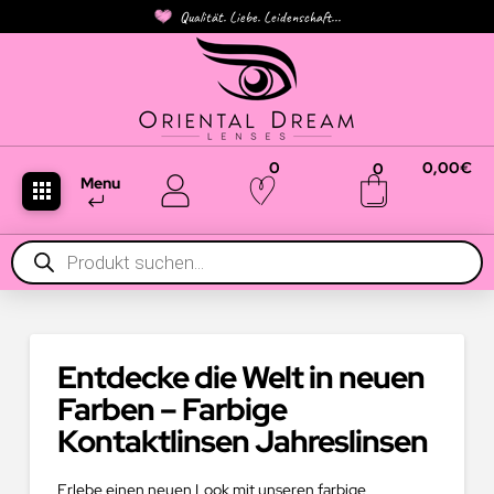
Qualität. Liebe. Leidenschaft...
0
0,00
€
0
Menu
Products
search
Entdecke die Welt in neuen
Farben – Farbige
Kontaktlinsen Jahreslinsen
Erlebe einen neuen Look mit unseren farbige