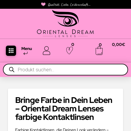
Qualität. Liebe. Leidenschaft...
0
0,00
€
0
Menu
Products
search
Bringe Farbe in Dein Leben
– Oriental Dream Lenses
farbige Kontaktlinsen
Farbige Kontaktlinsen, die Deinen Look verändern –