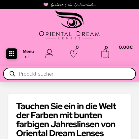
Qualität. Liebe. Leidenschaft...
0
0,00
€
0
Menu
Products
search
Tauchen Sie ein in die Welt
der Farben mit bunten
farbigen Jahreslinsen von
Oriental Dream Lenses