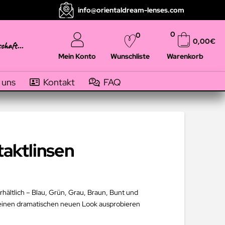
info@orientaldream-lenses.com
0
0
0,00
€
schaft...
Mein Konto
Warenkorb
Wunschliste
 uns
Kontakt
FAQ
taktlinsen
rhältlich – Blau, Grün, Grau, Braun, Bunt und
r einen dramatischen neuen Look ausprobieren