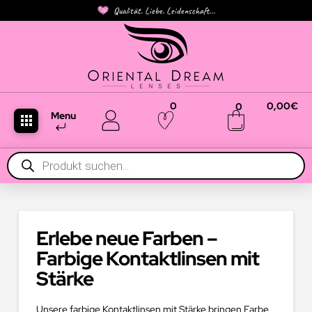
Qualität. Liebe. Leidenschaft...
0
0,00
€
0
Menu
Products
search
Erlebe neue Farben –
Farbige Kontaktlinsen mit
Stärke
Unsere farbige Kontaktlinsen mit Stärke bringen Farbe