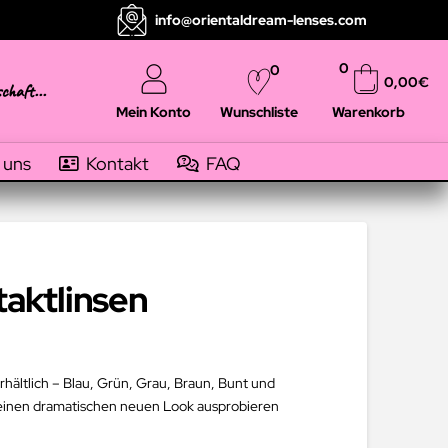
info@orientaldream-lenses.com
0
0
0,00
€
schaft...
Mein Konto
Warenkorb
Wunschliste
 uns
Kontakt
FAQ
taktlinsen
rhältlich – Blau, Grün, Grau, Braun, Bunt und
r einen dramatischen neuen Look ausprobieren