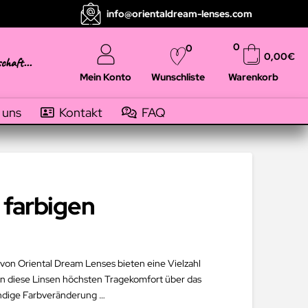
info@orientaldream-lenses.com
0
0
0,00
€
schaft...
Mein Konto
Warenkorb
Wunschliste
 uns
Kontakt
FAQ
 farbigen
 von Oriental Dream Lenses bieten eine Vielzahl
en diese Linsen höchsten Tragekomfort über das
endige Farbveränderung …