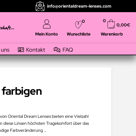
info@orientaldream-lenses.com
0
0
0,00
€
schaft...
Mein Konto
Warenkorb
Wunschliste
 uns
Kontakt
FAQ
 farbigen
 von Oriental Dream Lenses bieten eine Vielzahl
en diese Linsen höchsten Tragekomfort über das
endige Farbveränderung …