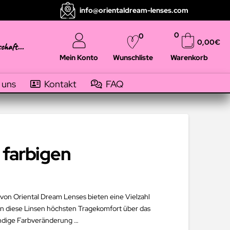
info@orientaldream-lenses.com
0
0
0,00
€
schaft...
Mein Konto
Warenkorb
Wunschliste
 uns
Kontakt
FAQ
 farbigen
 von Oriental Dream Lenses bieten eine Vielzahl
en diese Linsen höchsten Tragekomfort über das
endige Farbveränderung …