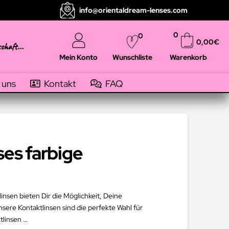
info@orientaldream-lenses.com
0
0
0,00
€
schaft...
Mein Konto
Warenkorb
Wunschliste
 uns
Kontakt
FAQ
ses farbige
insen bieten Dir die Möglichkeit, Deine
sere Kontaktlinsen sind die perfekte Wahl für
tlinsen …