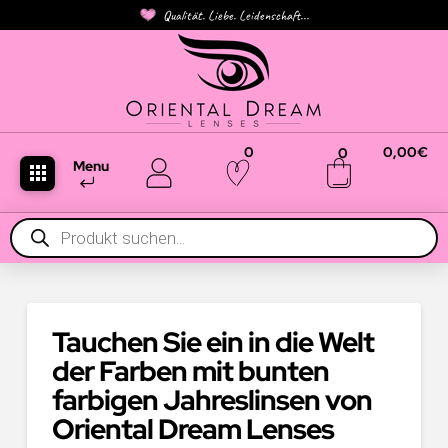
Qualität. Liebe. Leidenschaft...
0
0,00
€
0
Menu
Products
search
Tauchen Sie ein in die Welt
der Farben mit bunten
farbigen Jahreslinsen von
Oriental Dream Lenses