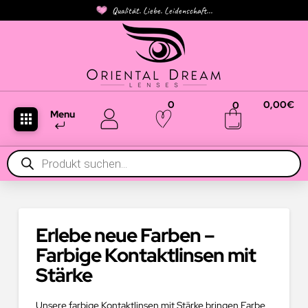
Qualität. Liebe. Leidenschaft...
0
0,00
€
0
Menu
Products
search
Erlebe neue Farben –
Farbige Kontaktlinsen mit
Stärke
Unsere farbige Kontaktlinsen mit Stärke bringen Farbe