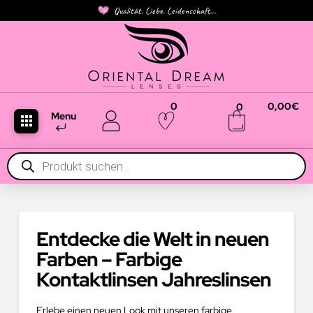
Qualität. Liebe. Leidenschaft...
0
0,00
€
0
Menu
Products
search
Entdecke die Welt in neuen
Farben – Farbige
Kontaktlinsen Jahreslinsen
Erlebe einen neuen Look mit unseren farbige