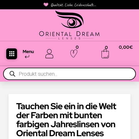
Qualität. Liebe. Leidenschaft...
0
0,00
€
0
Menu
Products
search
Tauchen Sie ein in die Welt
der Farben mit bunten
farbigen Jahreslinsen von
Oriental Dream Lenses