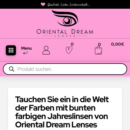
Qualität. Liebe. Leidenschaft...
0
0,00
€
0
Menu
Products
search
Tauchen Sie ein in die Welt
der Farben mit bunten
farbigen Jahreslinsen von
Oriental Dream Lenses