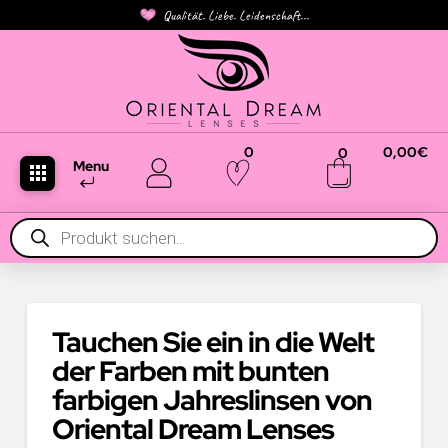
Qualität. Liebe. Leidenschaft...
0
0,00
€
0
Menu
Products
search
Tauchen Sie ein in die Welt
der Farben mit bunten
farbigen Jahreslinsen von
Oriental Dream Lenses