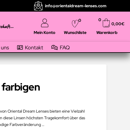
info@orientaldream-lenses.com
0
0
0,00
€
schaft...
Mein Konto
Warenkorb
Wunschliste
 uns
Kontakt
FAQ
 farbigen
 von Oriental Dream Lenses bieten eine Vielzahl
en diese Linsen höchsten Tragekomfort über das
endige Farbveränderung …