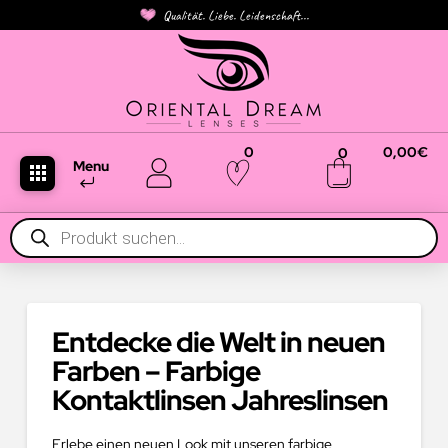
Qualität. Liebe. Leidenschaft...
0
0,00
€
0
Menu
Products
search
Entdecke die Welt in neuen
Farben – Farbige
Kontaktlinsen Jahreslinsen
Erlebe einen neuen Look mit unseren farbige