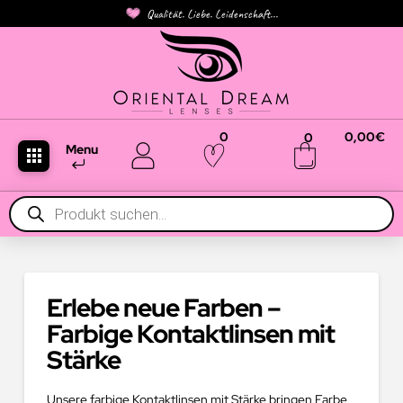
Qualität. Liebe. Leidenschaft...
0
0,00
€
0
Menu
Products
search
Erlebe neue Farben –
Farbige Kontaktlinsen mit
Stärke
Unsere farbige Kontaktlinsen mit Stärke bringen Farbe