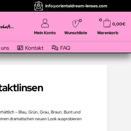
info@orientaldream-lenses.com
0
0
0,00
€
schaft...
Mein Konto
Warenkorb
Wunschliste
 uns
Kontakt
FAQ
taktlinsen
rhältlich – Blau, Grün, Grau, Braun, Bunt und
r einen dramatischen neuen Look ausprobieren