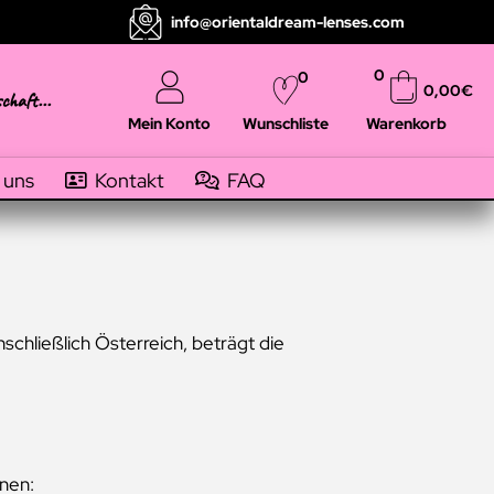
info@orientaldream-lenses.com
0
0
0,00
€
schaft...
Mein Konto
Warenkorb
Wunschliste
 uns
Kontakt
FAQ
chließlich Österreich, beträgt die
nen: