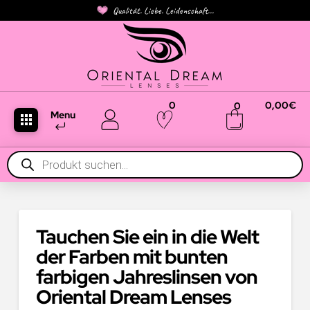
Qualität. Liebe. Leidenschaft...
0
0,00
€
0
Menu
Products
search
Tauchen Sie ein in die Welt
der Farben mit bunten
farbigen Jahreslinsen von
Oriental Dream Lenses