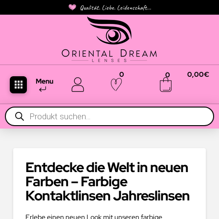
Qualität. Liebe. Leidenschaft...
0
0,00
€
0
Menu
Products
search
Entdecke die Welt in neuen
Farben – Farbige
Kontaktlinsen Jahreslinsen
Erlebe einen neuen Look mit unseren farbige