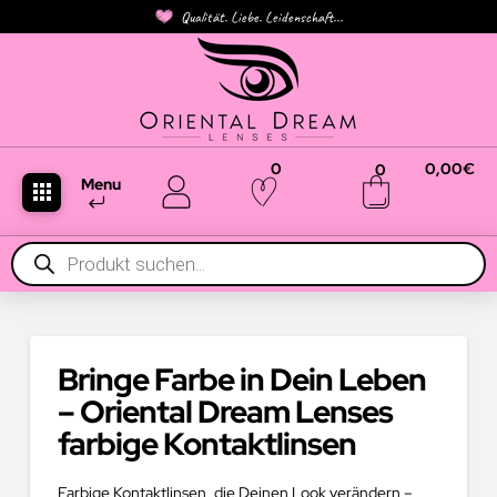
Qualität. Liebe. Leidenschaft...
0
0,00
€
0
Menu
Products
search
Bringe Farbe in Dein Leben
– Oriental Dream Lenses
farbige Kontaktlinsen
Farbige Kontaktlinsen, die Deinen Look verändern –