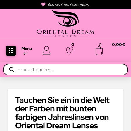
Qualität. Liebe. Leidenschaft...
0
0,00
€
0
Menu
Products
search
Tauchen Sie ein in die Welt
der Farben mit bunten
farbigen Jahreslinsen von
Oriental Dream Lenses