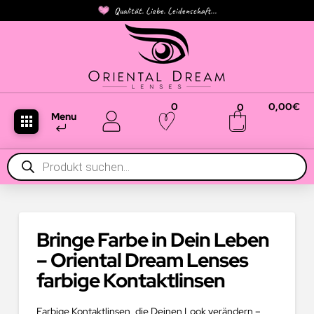
Qualität. Liebe. Leidenschaft...
0
0,00
€
0
Menu
Products
search
Bringe Farbe in Dein Leben
– Oriental Dream Lenses
farbige Kontaktlinsen
Farbige Kontaktlinsen, die Deinen Look verändern –