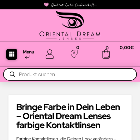
Qualität. Liebe. Leidenschaft...
0
0,00
€
0
Menu
Products
search
Bringe Farbe in Dein Leben
– Oriental Dream Lenses
farbige Kontaktlinsen
Farbige Kontaktlinsen, die Deinen Look verändern –