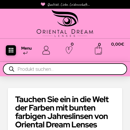
Qualität. Liebe. Leidenschaft...
0
0,00
€
0
Menu
Products
search
Tauchen Sie ein in die Welt
der Farben mit bunten
farbigen Jahreslinsen von
Oriental Dream Lenses