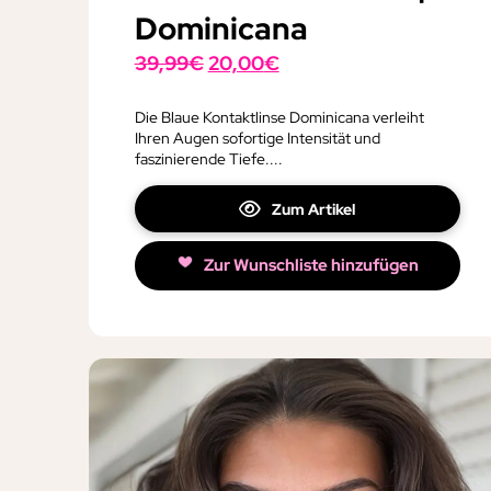
Dominicana
Ursprünglicher
Aktueller
39,99
€
20,00
€
Preis
Preis
war:
ist:
Die Blaue Kontaktlinse Dominicana verleiht
Ihren Augen sofortige Intensität und
39,99€
20,00€.
faszinierende Tiefe....
Zum Artikel
Zur Wunschliste hinzufügen