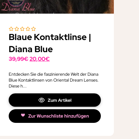
Blaue Kontaktlinse |
Diana Blue
Ursprünglicher
Aktueller
39,99
€
20,00
€
Preis
Preis
war:
ist:
Entdecken Sie die faszinierende Welt der Diana
Blue Kontaktlinsen von Oriental Dream Lenses.
39,99€
20,00€.
Diese h...
Zum Artikel
Zur Wunschliste hinzufügen