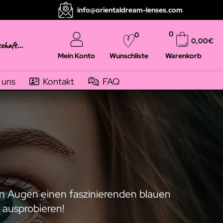
info@orientaldream-lenses.com
0
0
0,00
€
schaft...
Mein Konto
Warenkorb
Wunschliste
 uns
Kontakt
FAQ
en Augen einen faszinierenden blauen
 ausprobieren!