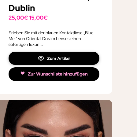
Dublin
Ursprünglicher
Aktueller
25,00
€
15,00
€
Preis
Preis
war:
ist:
Erleben Sie mit der blauen Kontaktlinse „Blue
Mel“ von Oriental Dream Lenses einen
25,00€
15,00€.
sofortigen luxuri...
Zum Artikel
Zur Wunschliste hinzufügen