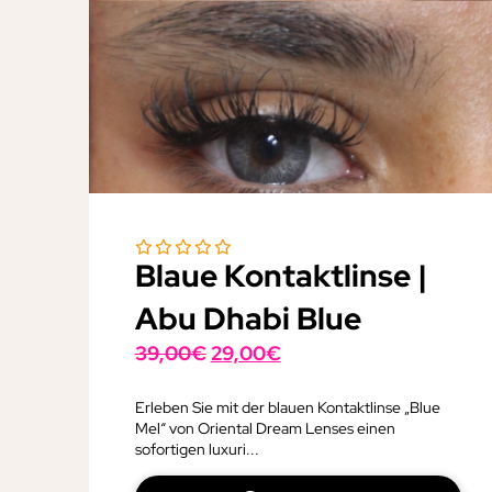
Blaue Kontaktlinse |
Abu Dhabi Blue
Ursprünglicher
Aktueller
39,00
€
29,00
€
Preis
Preis
war:
ist:
Erleben Sie mit der blauen Kontaktlinse „Blue
Mel“ von Oriental Dream Lenses einen
39,00€
29,00€.
sofortigen luxuri...