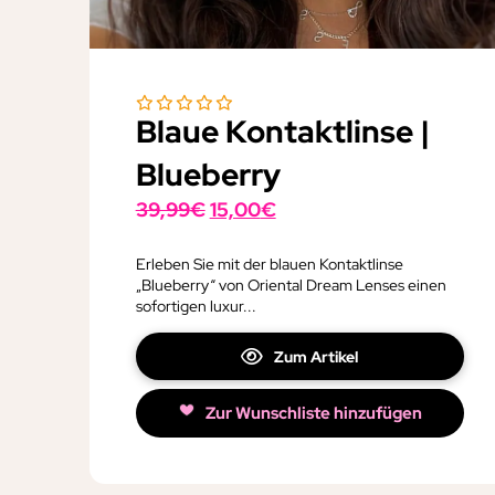
Blaue Kontaktlinse |
Blueberry
Ursprünglicher
Aktueller
39,99
€
15,00
€
Preis
Preis
war:
ist:
Erleben Sie mit der blauen Kontaktlinse
„Blueberry“ von Oriental Dream Lenses einen
39,99€
15,00€.
sofortigen luxur...
Zum Artikel
Zur Wunschliste hinzufügen