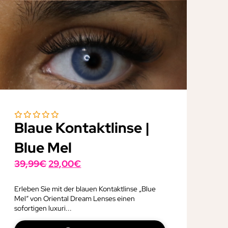
Blaue Kontaktlinse |
Blue Mel
Ursprünglicher
Aktueller
39,99
€
29,00
€
Preis
Preis
war:
ist:
Erleben Sie mit der blauen Kontaktlinse „Blue
Mel“ von Oriental Dream Lenses einen
39,99€
29,00€.
sofortigen luxuri...