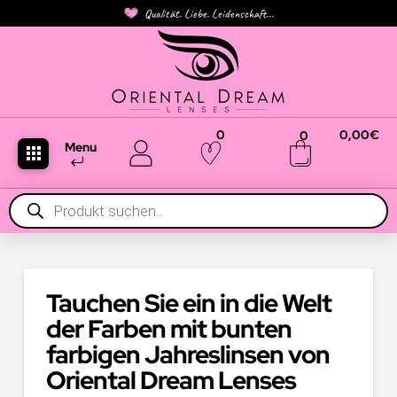
Qualität. Liebe. Leidenschaft...
0
0,00
€
0
Menu
Products
search
Tauchen Sie ein in die Welt
der Farben mit bunten
farbigen Jahreslinsen von
Oriental Dream Lenses